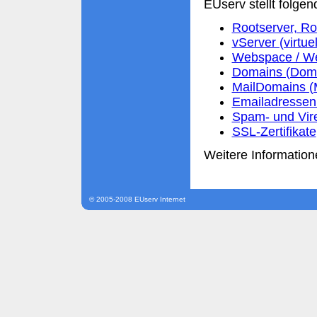
EUserv stellt folgen
Rootserver, Ro
vServer (virtue
Webspace / We
Domains (Domai
MailDomains (
Emailadressen 
Spam- und Vir
SSL-Zertifikate
Weitere Information
© 2005-2008 EUserv Internet